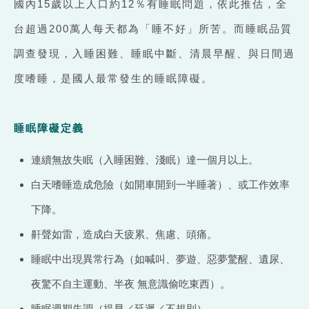
國內15歲以上人口約12％有睡眠問題，依此推估，全
台超過200萬人每天都為「睡不好」所苦。而睡眠品質
調查發現，入睡困難、睡眠中斷、清晨早醒、與日間過
度嗜睡，是國人最常發生的睡眠障礙。
睡眠障礙定義
連續無故失眠（入睡困難、淺眠）達一個月以上。
白天嗜睡造成危險（如開車開到一半睡著）、或工作效率
下降。
鼾聲如雷，造成白天疲累、焦慮、頭痛。
睡眠中出現異常行為（如喊叫、夢遊、惡夢驚醒、遺尿、
夜驚不自主運動、半夜 無意識偷吃東西）。
睡眠週期失調（提早／延遲／不規則）。