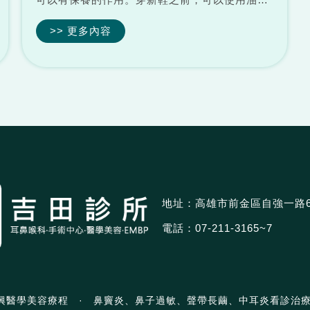
面霜代替鞋油擦鞋，這樣能夠很好的保護皮面。
>> 更多內容
基本上不分皮質顏色都可以使用，但要注意不能
使有增白作用的面霜塗在深色皮革上...
地址：高雄市前金區自強一路
電話：
07-211-3165~7
興醫學美容療程
·
鼻竇炎、鼻子過敏、聲帶長繭、中耳炎看診治