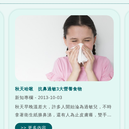
秋天哈啾 抗鼻過敏3大營養食物
新知專欄 - 2013-10-03
秋天早晚溫差大，許多人開始淪為過敏兒，不時
拿著衛生紙擤鼻涕，還有人為止皮膚癢，雙手不
斷扒來扒去，當場成為「餛飩」和「螃蟹」的代
>> 更多內容