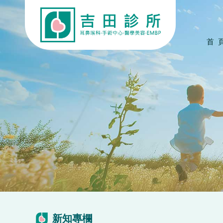
首 
新知專欄