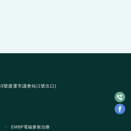
63號捷運市議會站
(1號出口)
療
·
EMBP電磁脈衝治療