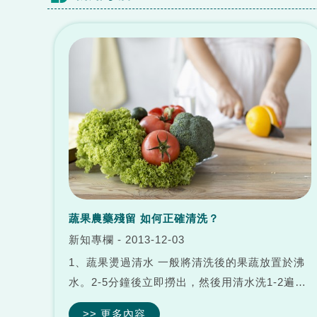
蔬果農藥殘留 如何正確清洗？
新知專欄 - 2013-12-03
1、蔬果燙過清水 一般將清洗後的果蔬放置於沸
水。2-5分鐘後立即撈出，然後用清水洗1-2遍後
置於鍋中烹飪成菜餚。 2、蔬果的清洗劑 必要時
>> 更多內容