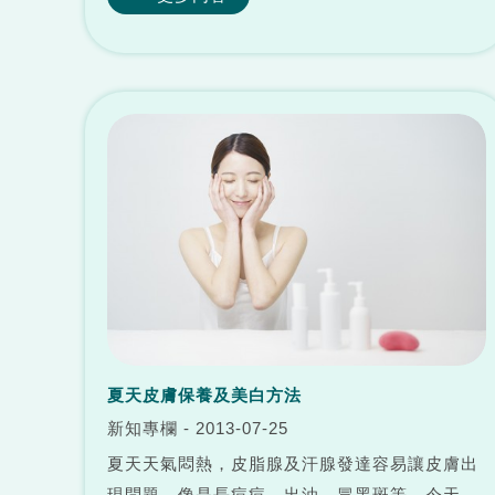
可加入果洗劑之類的清洗劑，增加農藥的溶出。
如此清洗浸泡2-3次，基本上可清除絕...
夏天皮膚保養及美白方法
新知專欄 - 2013-07-25
夏天天氣悶熱，皮脂腺及汗腺發達容易讓皮膚出
現問題，像是長痘痘、出油、冒黑斑等…今天小