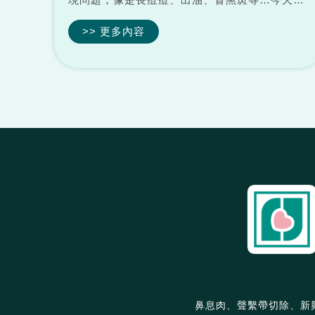
編就來教大家如何在炎熱的夏季做好保養皮膚的
>> 更多內容
工作，讓您擺脫酷夏的魔咒，迎向燦爛美麗的夏
天，做個白美人吧。 一、夏...
鼻息肉、聲繫帶切除、新