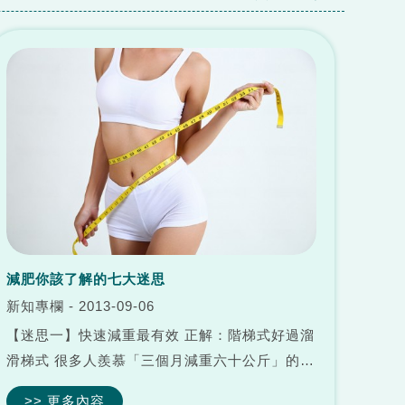
減肥你該了解的七大迷思
新知專欄 - 2013-09-06
【迷思一】快速減重最有效 正解：階梯式好過溜
滑梯式 很多人羨慕「三個月減重六十公斤」的快
速減重。但卻忽略「怎麼瘦下來，將來就可能怎
>> 更多內容