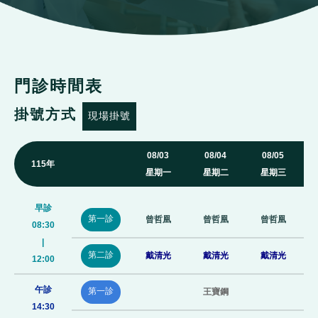
門診時間表
掛號方式
現場掛號
08/03
08/04
08/05
115年
星期一
星期二
星期三
早診
第一診
曾哲凰
曾哲凰
曾哲凰
08:30
|
第二診
戴清光
戴清光
戴清光
12:00
午診
第一診
王寶鋼
14:30